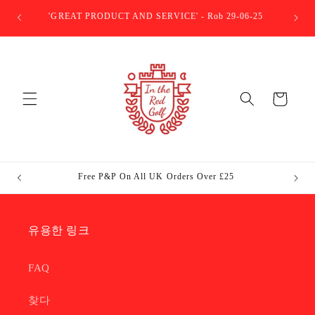
콘텐츠
'I H
로 건너
'GREAT PRODUCT AND SERVICE' - Rob 29-06-25
뛰기
카
트
Free P&P On All UK Orders Over £25
In The 
유용한 링크
FAQ
찾다